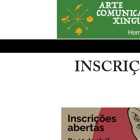
Hom
INSCRI