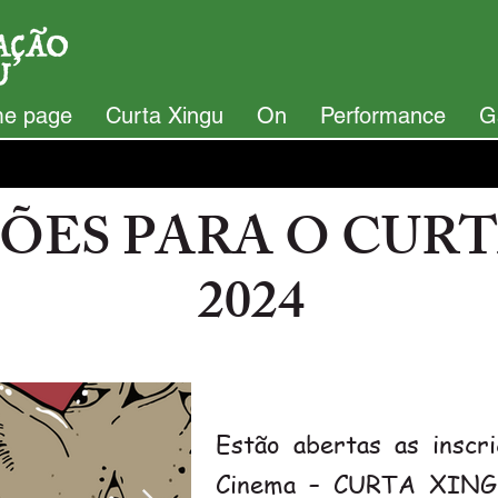
e page
Curta Xingu
On
Performance
G
ÇÕES PARA O CUR
2024
Estão abertas as inscr
Cinema – CURTA XINGU