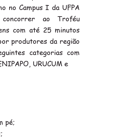
nho no Campus I da UFPA
 concorrer ao Troféu
ens com até 25 minutos
por produtores da região
eguintes categorias com
JENIPAPO, URUCUM e
m pé;
;