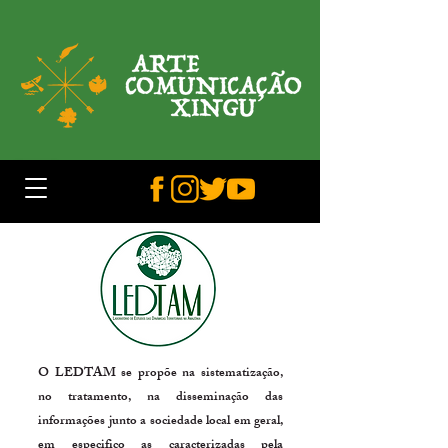
O LEDTAM se propõe na sistematização,
no tratamento, na disseminação das
informações junto a sociedade local em geral,
em especifico as caracterizadas pela