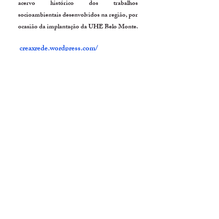
acervo histórico dos trabalhos
socioambientais desenvolvidos na região, por
ocasião da implantação da UHE Belo Monte.
creaxrede.wordpress.com/
Domínio Comunicação, Agência de Publicidade
e Produtora de Filmes institucionais e
publicitários, com 8 anos atuando no mercado de
Santarém e Altamira. Há dois anos se
especializou na transmissão de lives profissionais.
Hoje conta com uma equipe referência no
seguimento, com jornalista, publicitário,
videomakers, designer gráfico e editor de vídeo.
facebook da dominio